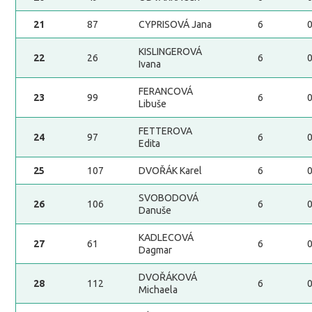
21
87
CYPRISOVÁ Jana
6
KISLINGEROVÁ
22
26
6
Ivana
FERANCOVÁ
23
99
6
Libuše
FETTEROVA
24
97
6
Edita
25
107
DVOŘÁK Karel
6
SVOBODOVÁ
26
106
6
Danuše
KADLECOVÁ
27
61
6
Dagmar
DVOŘÁKOVÁ
28
112
6
Michaela