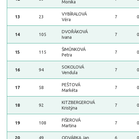
Monika
VYBÍRALOVÁ
13
23
7
Věra
DVOŘÁKOVÁ
14
105
7
Ivana
ŠIMŮNKOVÁ
15
115
7
Petra
SOKOLOVÁ
16
94
7
Vendula
PEŠTOVÁ
17
58
7
Markéta
KITZBERGEROVÁ
18
92
7
Kristýna
FIŠEROVÁ
19
108
7
Martina
20
49
ODVÁRKA Jan
6