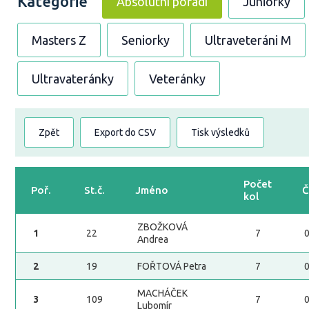
Kategorie
Absolutní pořadí
Juniorky
Masters Z
Seniorky
Ultraveteráni M
Ultravateránky
Veteránky
Zpět
Export do CSV
Tisk výsledků
Počet
Poř.
St.č.
Jméno
Č
kol
ZBOŽKOVÁ
1
22
7
Andrea
2
19
FOŘTOVÁ Petra
7
MACHÁČEK
3
109
7
Lubomír