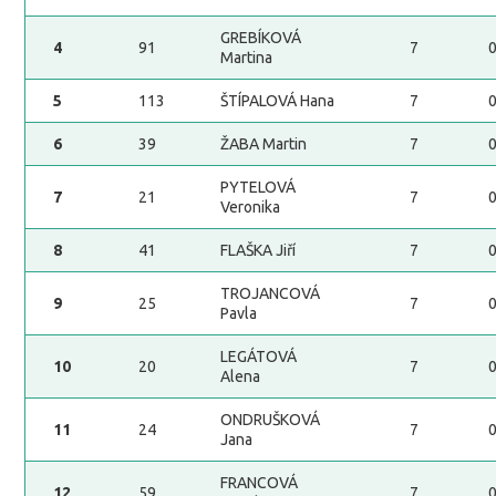
GREBÍKOVÁ
4
91
7
Martina
5
113
ŠTÍPALOVÁ Hana
7
6
39
ŽABA Martin
7
PYTELOVÁ
7
21
7
Veronika
8
41
FLAŠKA Jiří
7
TROJANCOVÁ
9
25
7
Pavla
LEGÁTOVÁ
10
20
7
Alena
ONDRUŠKOVÁ
11
24
7
Jana
FRANCOVÁ
12
59
7