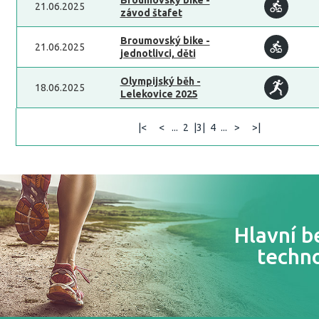
Broumovský bike -
21.06.2025
závod štafet
Broumovský bike -
21.06.2025
jednotlivci, děti
Olympijský běh -
18.06.2025
Lelekovice 2025
|<
<
...
2
|3|
4
...
>
>|
Hlavní b
techn