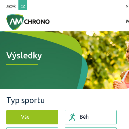
Jazyk
CZ
N
Výsledky
Typ sportu
Vše
Běh