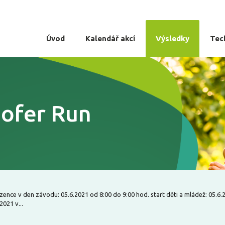
Úvod
Kalendář akcí
Výsledky
Tec
hofer Run
ence v den závodu: 05.6.2021 od 8:00 do 9:00 hod. start děti a mládež: 05.6.
021 v...