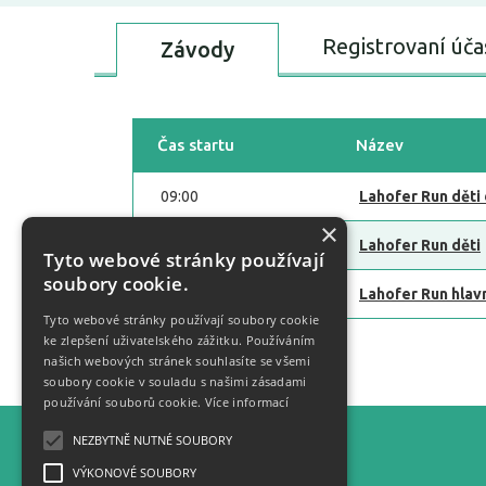
Registrovaní úča
Závody
Čas startu
Název
09:00
Lahofer Run děti 
×
09:15
Lahofer Run děti
Tyto webové stránky používají
soubory cookie.
09:30
Lahofer Run hlav
Tyto webové stránky používají soubory cookie
ke zlepšení uživatelského zážitku. Používáním
Zpět
našich webových stránek souhlasíte se všemi
soubory cookie v souladu s našimi zásadami
používání souborů cookie.
Více informací
NEZBYTNĚ NUTNÉ SOUBORY
Statistiky
VÝKONOVÉ SOUBORY