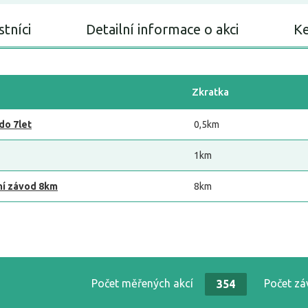
stníci
Detailní informace o akci
Ke
Zkratka
do 7let
0,5km
1km
ní závod 8km
8km
Počet měřených akcí
Počet z
354