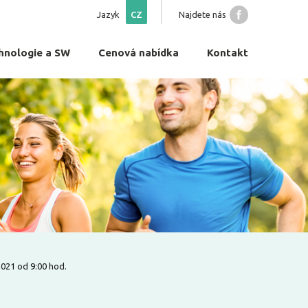
Jazyk
CZ
Najdete nás
hnologie a SW
Cenová nabídka
Kontakt
2021 od 9:00 hod.