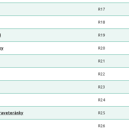
R17
R18
i
R19
ky
R20
R21
R22
R23
R24
traveteránky
R25
R26