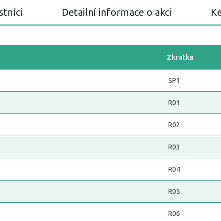
stníci
Detailní informace o akci
Ke
Zkratka
SP1
R01
R02
R03
R04
R05
R06