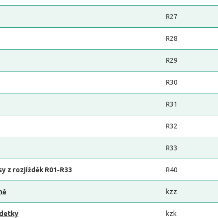
R27
R28
R29
R30
R31
R32
R33
asy z rozjížděk R01-R33
R40
ně
kzz
adetky
kzk