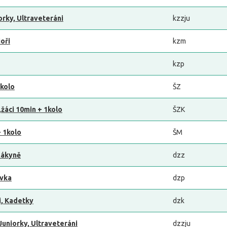
orky, Ultraveteráni
kzzju
ioři
kzm
kzp
1kolo
ŠZ
,žáci 10min + 1kolo
ŠZK
+ 1kolo
ŠM
Žákyně
dzz
avka
dzp
i, Kadetky
dzk
Juniorky, Ultraveteráni
dzzju