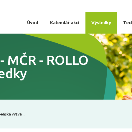
Úvod
Kalendář akcí
Výsledky
Tec
2 - MČR - ROLLO
ledky
enská výzva ...