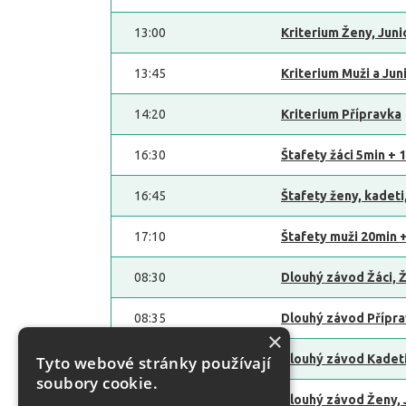
13:00
Kriterium Ženy, Juni
13:45
Kriterium Muži a Jun
14:20
Kriterium Přípravka
16:30
Štafety žáci 5min + 
16:45
Štafety ženy, kadeti
17:10
Štafety muži 20min 
08:30
Dlouhý závod Žáci, 
08:35
Dlouhý závod Přípr
×
09:10
Dlouhý závod Kadet
Tyto webové stránky používají
soubory cookie.
09:10
Dlouhý závod Ženy, 