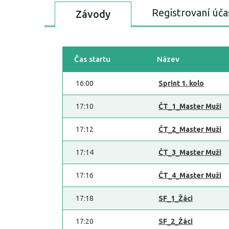
Registrovaní úča
Závody
Čas startu
Název
16:00
Sprint 1. kolo
17:10
ČT_1_Master Muži
17:12
ČT_2_Master Muži
17:14
ČT_3_Master Muži
17:16
ČT_4_Master Muži
17:18
SF_1_Žáci
17:20
SF_2_Žáci